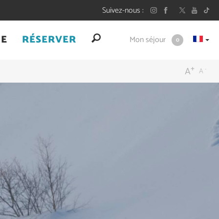
Suivez-nous
UE
RÉSERVER
Mon séjour
0
+
-
A
A