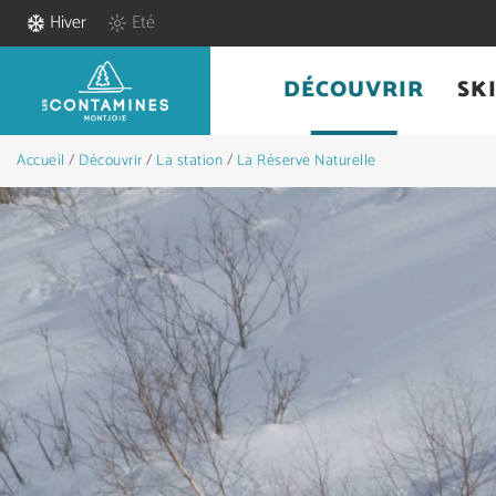
Hiver
Eté
DÉCOUVRIR
SK
Accueil
/
Découvrir
/
La station
/
La Réserve Naturelle