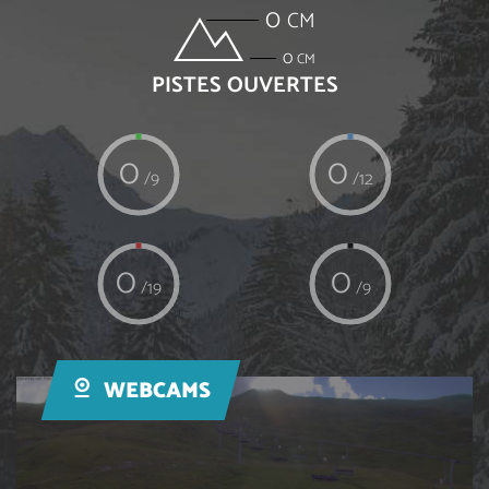
0
CM
0
CM
PISTES OUVERTES
0
0
/9
/12
0
0
/19
/9
WEBCAMS