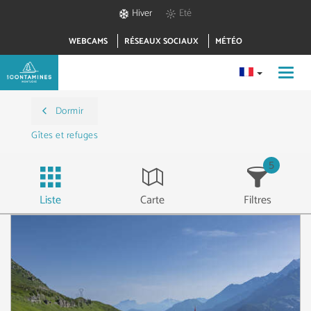
Hiver
Eté
WEBCAMS
RÉSEAUX SOCIAUX
MÉTÉO
Toggl
navig
Dormir
Gîtes et refuges
5
Liste
Carte
Filtres