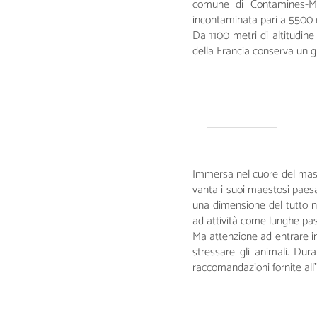
comune di Contamines-Mon
incontaminata pari a 5500 e
Da 1100 metri di altitudine (
della Francia conserva un gr
Immersa nel cuore del massi
vanta i suoi maestosi paesa
una dimensione del tutto nu
ad attività come lunghe pass
Ma attenzione ad entrare in 
stressare gli animali. Dura
raccomandazioni fornite all’