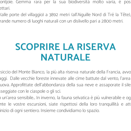
tjoie. Gemma rara per la sua biodiversità molto varia, è poss
ttari.
alle porte del villaggio) a 3892 metri (all'Aiguille Nord di Tré la Tête)
ande numero di luoghi naturali con un dislivello pari a 2800 metri.
SCOPRIRE LA RISERVA
NATURALE
ccio del Monte Bianco, la più alta riserva naturale della Francia, avvo
ggi. Dalle vecchie foreste innevate alle cime battute dal vento, l'are
ova. Approfittate dell’abbondanza della sua neve e assaporate il sile
eggiate con le ciaspole o gli sci.
un'area sensibile... In inverno, la fauna selvatica è più vulnerabile e og
nte le vostre escursioni, siate rispettosi della loro tranquillità e a
inizio di ogni sentiero. Insieme condividiamo lo spazio.