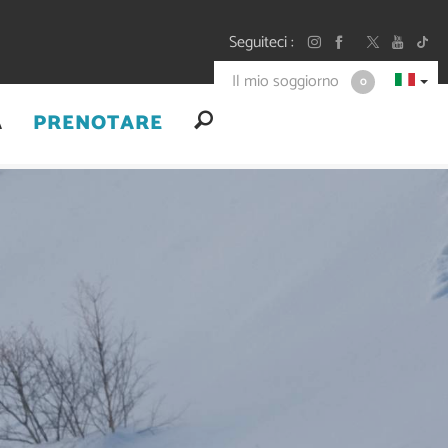
Seguiteci
Il mio soggiorno
0
A
PRENOTARE
+
-
A
A