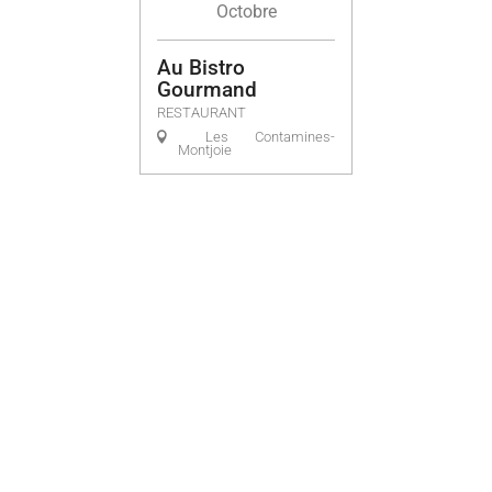
Octobre
Au Bistro
Gourmand
RESTAURANT
Les Contamines-
Montjoie
Votre avis nous intéresse
: aidez-nous à améliorer notre offre
en remplissant le questionnaire Famille Plus ci-dessous :
Questionnaire Famille Plus