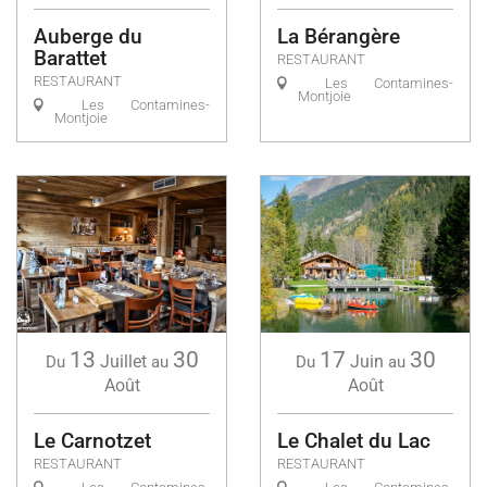
Auberge du
La Bérangère
Barattet
RESTAURANT
RESTAURANT
Les Contamines-
Montjoie
Les Contamines-
Montjoie
13
30
17
30
Juillet
Juin
Du
au
Du
au
Août
Août
Le Carnotzet
Le Chalet du Lac
RESTAURANT
RESTAURANT