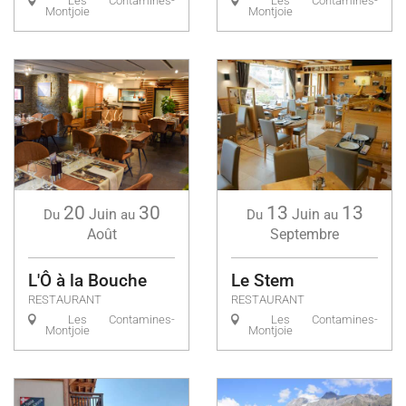
Les Contamines-
Les Contamines-
Montjoie
Montjoie
20
30
13
13
Juin
Juin
Du
au
Du
au
Août
Septembre
L'Ô à la Bouche
Le Stem
RESTAURANT
RESTAURANT
Les Contamines-
Les Contamines-
Montjoie
Montjoie