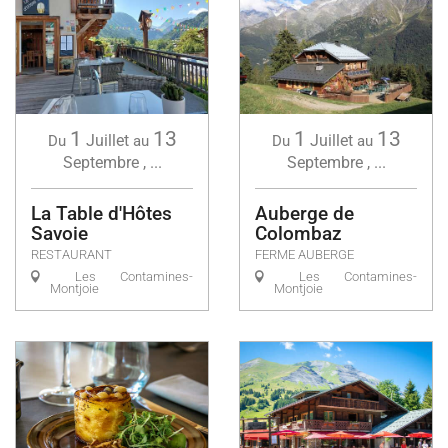
1
13
1
13
Juillet
Juillet
Du
au
Du
au
Septembre
,
...
Septembre
,
...
La Table d'Hôtes
Auberge de
Savoie
Colombaz
RESTAURANT
FERME AUBERGE
Les Contamines-
Les Contamines-
Montjoie
Montjoie