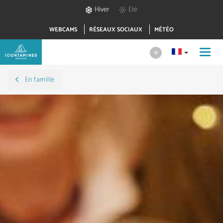
Hiver
Eté
WEBCAMS
RÉSEAUX SOCIAUX
MÉTÉO
Toggl
0
navig
En famille