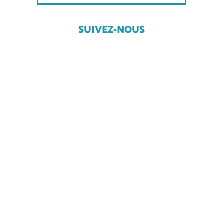
SUIVEZ-NOUS
COMMENT VENIR ?
NOUS CONTACTER
Mentions Légales
Plan du site