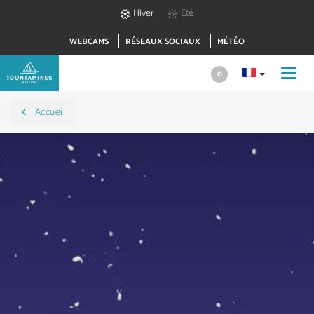
Hiver
Eté
WEBCAMS
RÉSEAUX SOCIAUX
MÉTÉO
Toggl
0
navig
Accueil