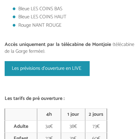
Bleue LES COINS BAS
Bleue LES COINS HAUT
Rouge NANT ROUGE
Accès uniquement par la télécabine de Montjoie
(télécabine
de la Gorge fermée).
Les prévisions d'ouverture en LIVE
Les tarifs de pré ouverture :
4h
1 jour
2 jours
Adulte
34€
38€
73€
Enfant
27€
31€
60€