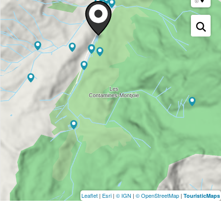
Leaflet
|
Esri
|
© IGN
|
© OpenStreetMap
|
TouristicMaps