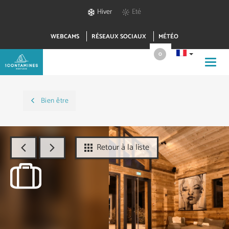
Hiver
Eté
WEBCAMS
RÉSEAUX SOCIAUX
MÉTÉO
0
Toggl
navig
Bien être
Retour à la liste