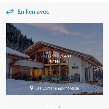
En lien avec
Du
18
Juin
au
31
Août
BICHE
Les Contamines-Montjoie