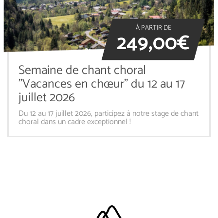
À PARTIR DE
249,00€
Semaine de chant choral
"Vacances en chœur" du 12 au 17
juillet 2026
Du 12 au 17 juillet 2026, participez à notre stage de chant
choral dans un cadre exceptionnel !