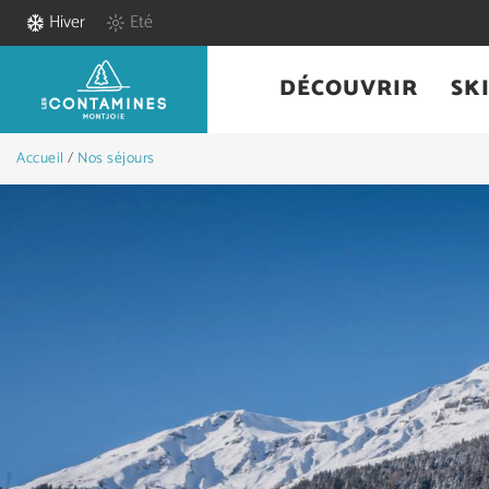
Hiver
Eté
DÉCOUVRIR
SK
Accueil
/
Nos séjours