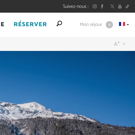
Suivez-nous
UE
RÉSERVER
Mon séjour
0
+
-
A
A