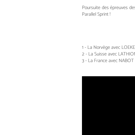
Poursuite des épreuves de
Parallel Sprint !
1 - La Norvège avec LOEK
2 - La Suisse avec LATHI
3 - La France avec NABOT