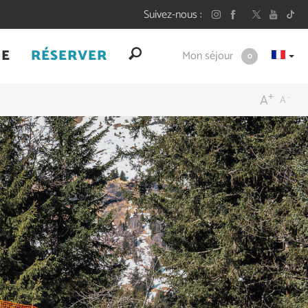
Suivez-nous
UE
RÉSERVER
Mon séjour
0
+
-
A
A