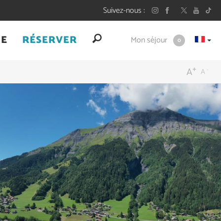
Suivez-nous
UE
RÉSERVER
Mon séjour
0
+
-
A
A