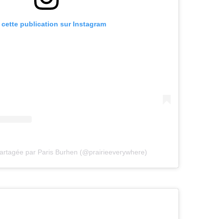
r cette publication sur Instagram
partagée par Paris Burhen (@prairieeverywhere)