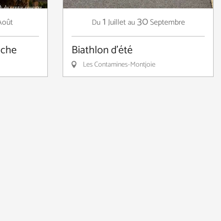
1
30
Août
Juillet
Septembre
Du
au
èche
Biathlon d'été
Les Contamines-Montjoie