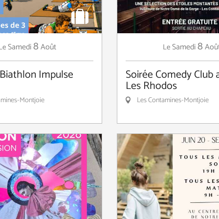
8
8
Samedi
Août
Samedi
Aoû
Le
Le
Biathlon Impulse
Soirée Comedy Club 
Les Rhodos
mines-Montjoie
Les Contamines-Montjoie