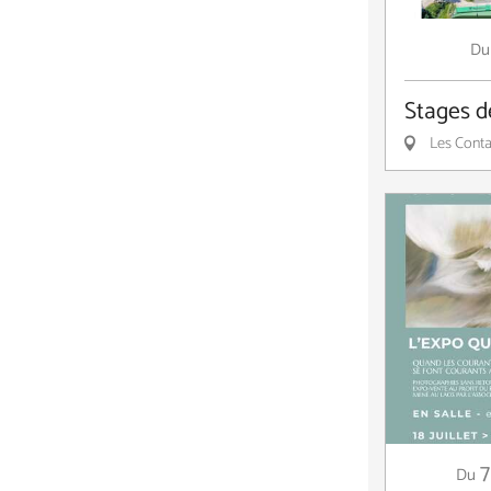
Du
Stages d
Les Conta
7
Du