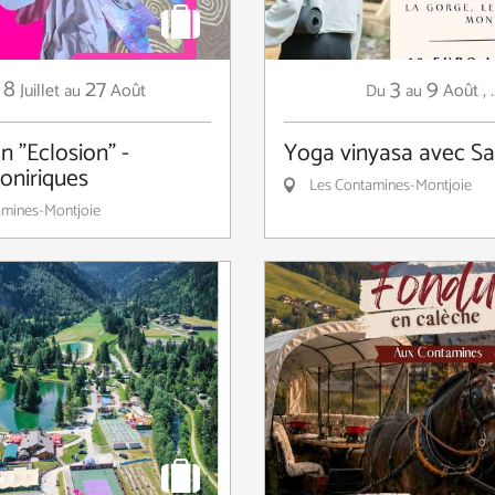
8
27
3
9
Juillet
Août
Août
,
.
au
Du
au
n "Eclosion" -
Yoga vinyasa avec S
 oniriques
Les Contamines-Montjoie
mines-Montjoie