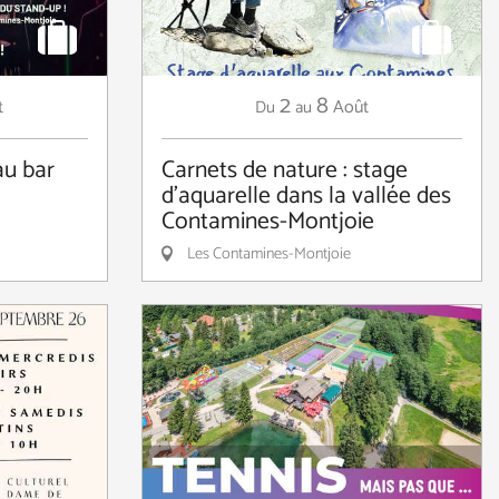
2
8
t
Août
Du
au
au bar
Carnets de nature : stage
d'aquarelle dans la vallée des
Contamines-Montjoie
Les Contamines-Montjoie