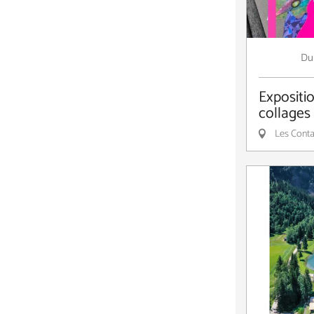
Du
Expositio
collages
Les Conta