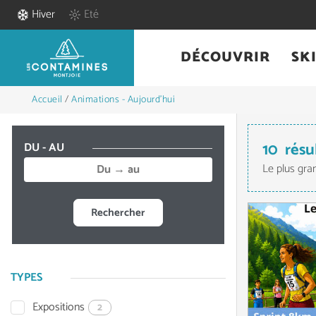
Hiver
Eté
DÉCOUVRIR
SK
Accueil
/
Animations - Aujourd'hui
10
résu
DU - AU
Le plus gra
Rechercher
TYPES
Expositions
2