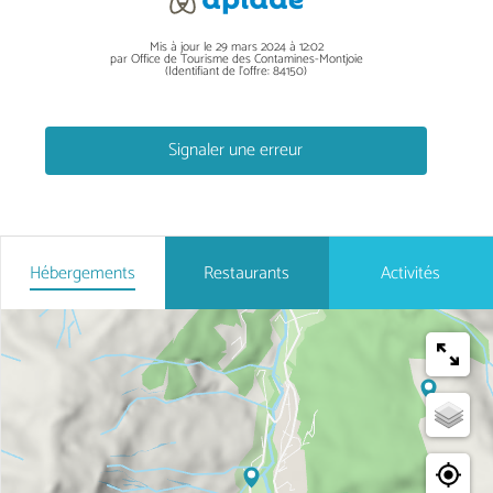
Mis à jour le 29 mars 2024 à 12:02
par Office de Tourisme des Contamines-Montjoie
(Identifiant de l'offre:
84150
)
Signaler une erreur
Hébergements
Restaurants
Activités