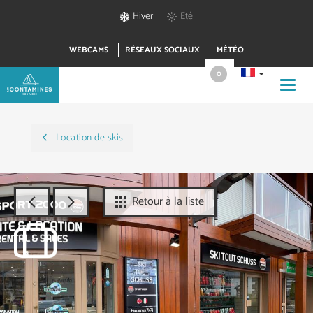
Hiver
Eté
WEBCAMS
RÉSEAUX SOCIAUX
MÉTÉO
0
Toggl
navig
Location de skis
Retour à la liste