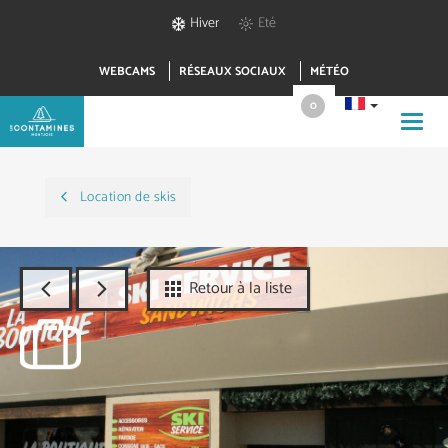
Hiver
Eté
WEBCAMS
RÉSEAUX SOCIAUX
MÉTÉO
0
Toggl
navig
Location de skis
Retour à la liste