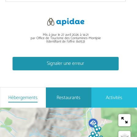
Mis à jour le 27 avril 2026 à 14:21
par Office de Tourisme des Contamines-Montjoie
(Identifiant de l'offre:
84153
)
Signaler une erreur
Hébergements
Restaurants
Activités