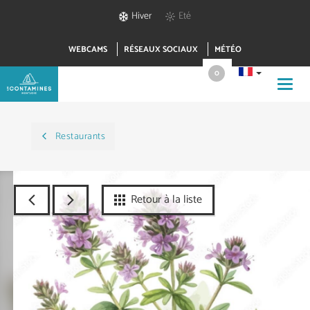
Hiver
Eté
WEBCAMS
RÉSEAUX SOCIAUX
MÉTÉO
0
Toggl
navig
Restaurants
Retour à la liste