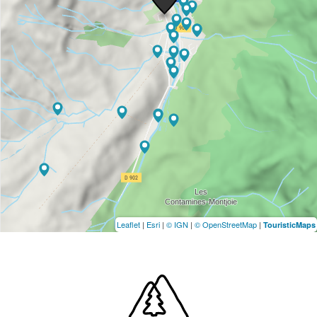
Leaflet
|
Esri
|
© IGN
|
© OpenStreetMap
|
TouristicMaps