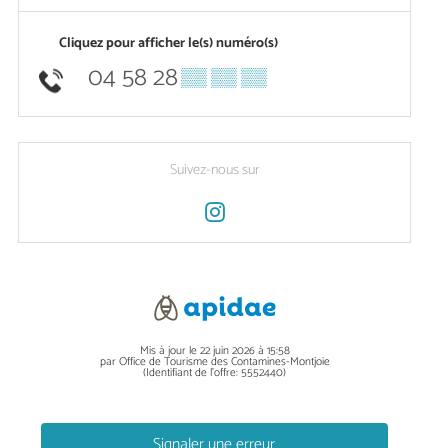
Cliquez pour afficher le(s) numéro(s)
04 58 28
▒▒ ▒▒ ▒▒
Suivez-nous sur
Mis à jour le 22 juin 2026 à 15:58
par Office de Tourisme des Contamines-Montjoie
(Identifiant de l'offre:
5552440
)
Signaler une erreur