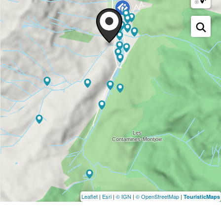
Leaflet
|
Esri
|
© IGN
|
© OpenStreetMap
|
TouristicMaps