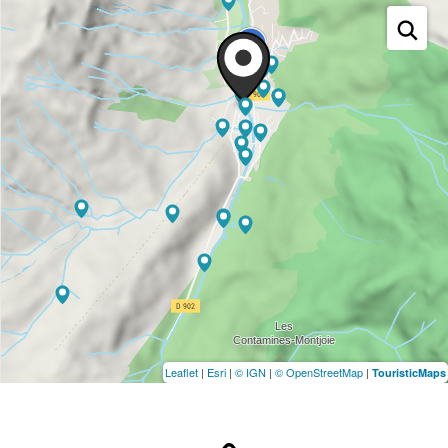
Leaflet
|
Esri
|
© IGN
|
© OpenStreetMap
|
TouristicMaps