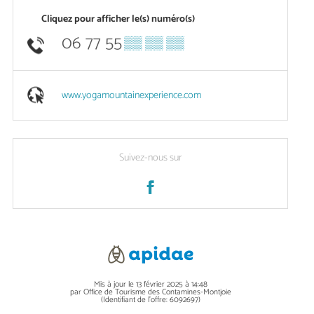
Cliquez pour afficher le(s) numéro(s)
06 77 55
▒▒ ▒▒ ▒▒
www.yogamountainexperience.com
Suivez-nous sur
Mis à jour le 13 février 2025 à 14:48
par Office de Tourisme des Contamines-Montjoie
(Identifiant de l'offre:
6092697
)