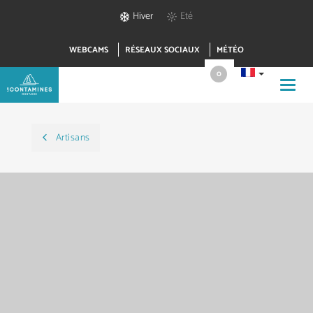
Hiver
Eté
WEBCAMS
RÉSEAUX SOCIAUX
MÉTÉO
0
Toggl
navig
Artisans