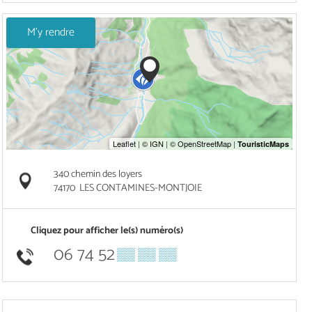
M'y rendre
340 chemin des loyers
74170
LES CONTAMINES-MONTJOIE
Cliquez pour afficher le(s) numéro(s)
06 74 52
▒▒ ▒▒ ▒▒