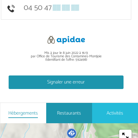
04 50 47
▒▒ ▒▒ ▒▒
Mis à jour le 8 juin 2022 à 16:13
par Office de Tourisme des Contamines-Montjoie
(Identifiant de l'offre:
592498
)
Signaler une erreur
Hébergements
Restaurants
Activités