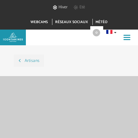
Hiver
Eté
WEBCAMS
RÉSEAUX SOCIAUX
MÉTÉO
0
Toggl
navig
Artisans