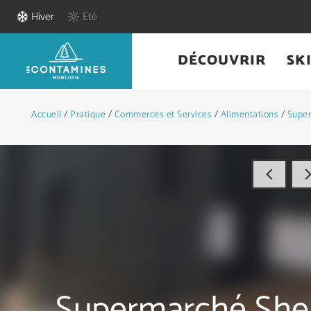
Hiver
Eté
DÉCOUVRIR
SK
Accueil
/
Pratique
/
Commerces et Services
/
Alimentations
/
Super
Supermarché She