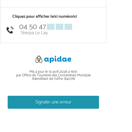
Cliquez pour afficher le(s) numéro(s)
04 50 47
▒▒ ▒▒ ▒▒
Sherpa Le Lay
Mis à jour le 13 avril 2026 à 16:51
par Office de Tourisme des Contamines-Montjoie
(Identifiant de l'offre:
84079
)
Signaler une erreur