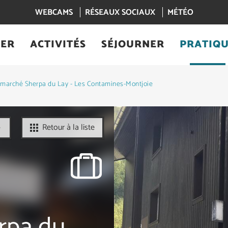
WEBCAMS
RÉSEAUX SOCIAUX
MÉTÉO
IER
ACTIVITÉS
SÉJOURNER
PRATIQ
marché Sherpa du Lay - Les Contamines-Montjoie
Retour à la liste
rpa du