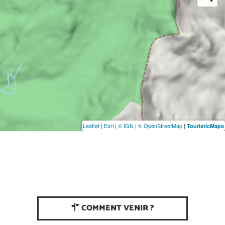
Leaflet
|
Esri
|
© IGN
|
© OpenStreetMap
|
TouristicMaps
COMMENT VENIR ?