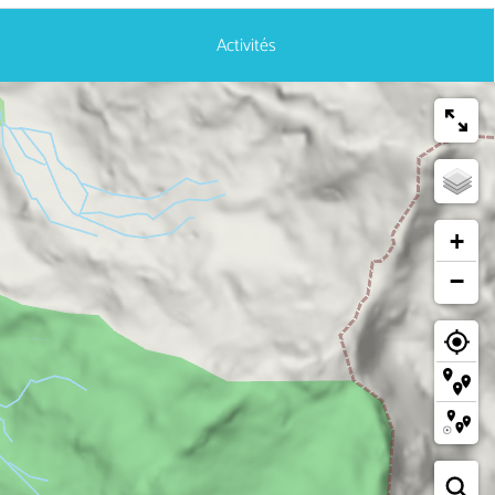
Activités
+
−