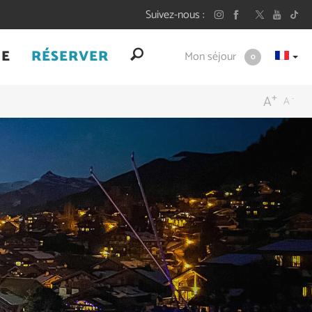
Suivez-nous
UE
RÉSERVER
Mon séjour
0
+
-
A
A