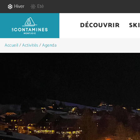
Hiver
Eté
DÉCOUVRIR
SK
Accueil
/
Activités
/
Agenda