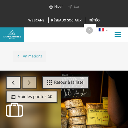
Hiver
Eté
WEBCAMS
RÉSEAUX SOCIAUX
MÉTÉO
0
Toggl
navig
Animations
Retour à la liste
Voir les photos (4)