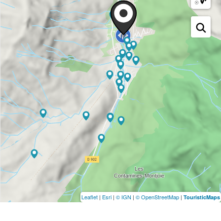
Leaflet
|
Esri
|
© IGN
|
© OpenStreetMap
|
TouristicMaps