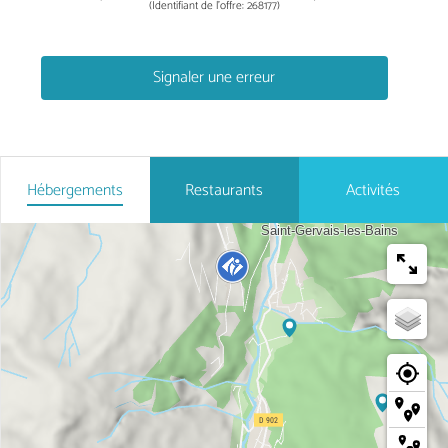
(Identifiant de l'offre:
268177
)
Signaler une erreur
Hébergements
Restaurants
Activités