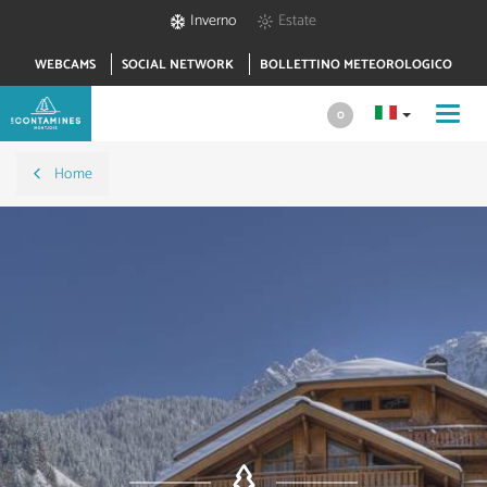
Inverno
Estate
WEBCAMS
SOCIAL NETWORK
BOLLETTINO METEOROLOGICO
Toggl
0
navig
Home