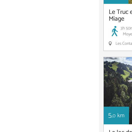
Le Truc e
Miage
3h 50
Moye
Les Conta
5
km
,0