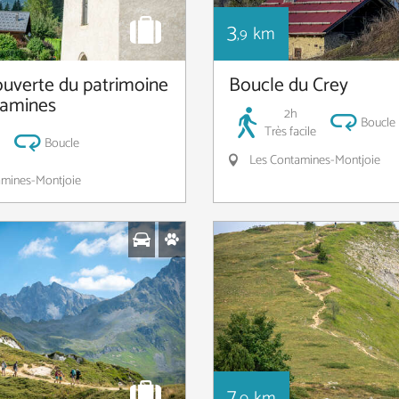
3
km
,9
ouverte du patrimoine
Boucle du Crey
tamines
2h
Boucle
Très facile
Boucle
Les Contamines-Montjoie
mines-Montjoie
7
km