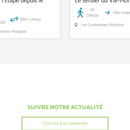
 l'Etape depuis le
Le sentier du Val-Mon
6h
Aller simp
Difficile
Aller / retour
cile
Les Contamines-Montjoie
mines-Montjoie
SUIVRE NOTRE ACTUALITÉ
S'inscrire à la newsletter