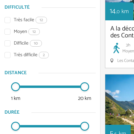
DIFFICULTÉ
14
km
,0
Très facile
12
A la déc
Moyen
12
des Con
Difficile
10
3h
Moyen
Très difficile
2
Les Conta
DISTANCE
1 km
20 km
DURÉE
5
km