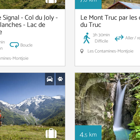
,0
 Signal - Col du Joly -
Le Mont Truc par les 
Blanches - Lac de
du Truc
e
3h 30min
Aller / r
Difficile
min
Boucle
n
Les Contamines-Montjoie
mines-Montjoie
4
km
,5