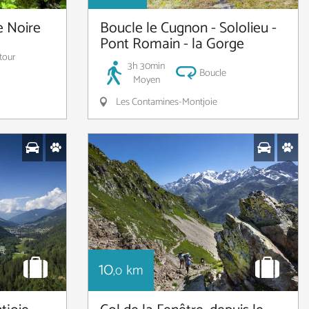
 Noire
Boucle le Cugnon - Sololieu -
Pont Romain - la Gorge
etour
3h 30min
Boucle
Moyen
Les Contamines-Montjoie
10
km
,0