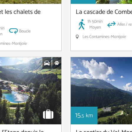
t les chalets de
La cascade de Combe
1h 50min
Aller / r
Moyen
min
Boucle
n
Les Contamines-Montjoie
mines-Montjoie
15
km
,5