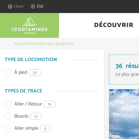
Hiver
Eté
DÉCOUVRIR
Accueil
/
Randonnées pédestres
TYPE DE LOCOMOTION
36
résu
À pied
35
Le plus gra
TYPES DE TRACÉ
Aller / Retour
19
Boucle
13
Aller simple
4