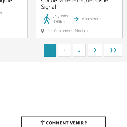
tjoie
Col de la Fenêtre, depuis le
Signal
le
5h 30min
Aller simple
Difficile
Les Contamines-Montjoie
1
2
3
❯
❯❯
COMMENT VENIR ?