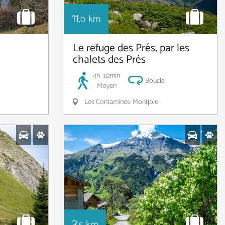
11
km
,0
Le refuge des Prés, par les
chalets des Prés
4h 30min
Boucle
Moyen
Les Contamines-Montjoie
3
km