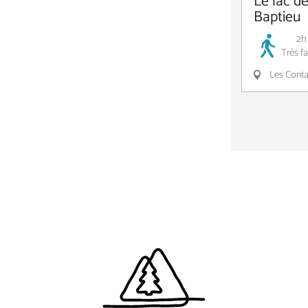
Le lac de
Baptieu
2h
Très fa
Les Conta