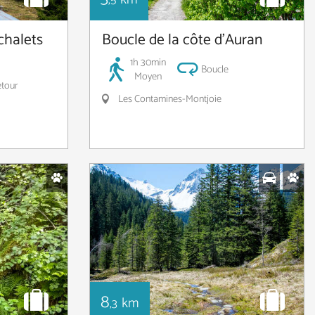
,5
chalets
Boucle de la côte d’Auran
1h 30min
Boucle
Moyen
etour
Les Contamines-Montjoie
8
km
,3