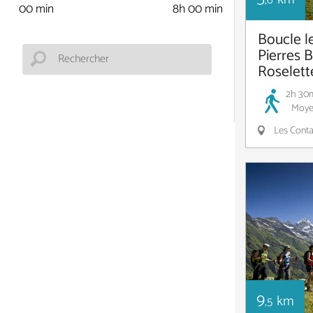
,6
00 min
8h 00 min
Boucle le
Pierres 
Roselett
2h 30
Moye
Les Conta
9
km
,5