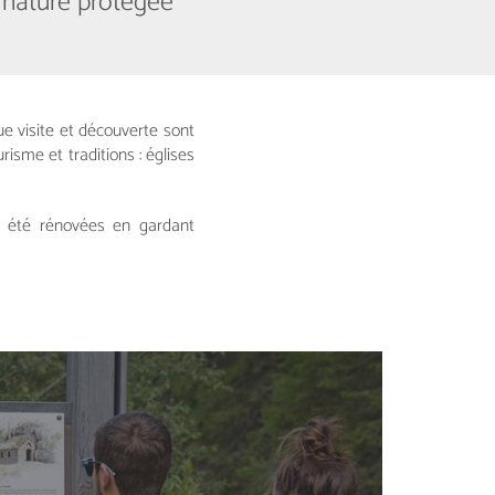
e nature protégée
ue visite et découverte sont
isme et traditions : églises
t été rénovées en gardant