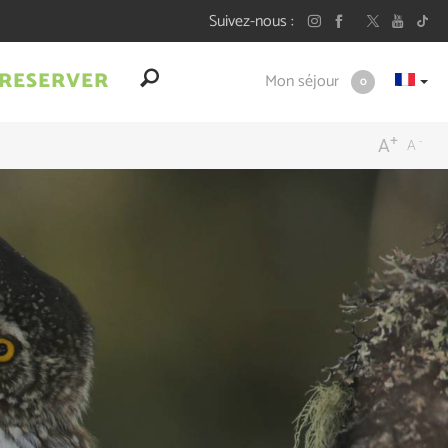
Suivez-nous
RESERVER
Mon séjour
0
+
-
A
A