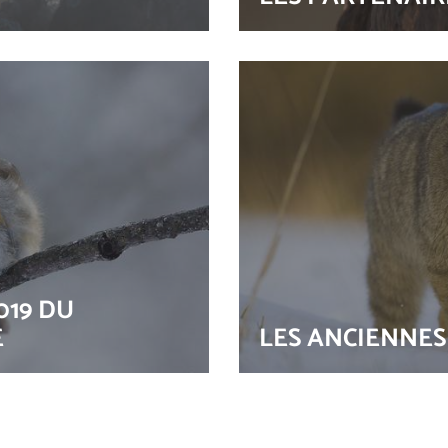
019 DU
E
LES ANCIENNES
Le festival photo