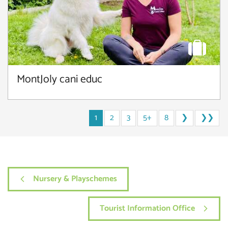
MontJoly cani educ
1
2
3
5+
8
❯
❯❯
Nursery & Playschemes
Tourist Information Office