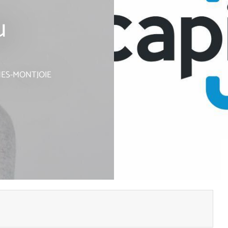
u
NES-MONTJOIE