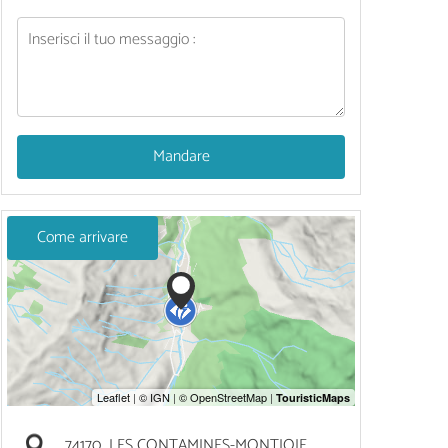
Mandare
Come arrivare
74170
LES CONTAMINES-MONTJOIE