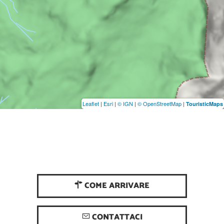
Leaflet
|
Esri
|
© IGN
|
© OpenStreetMap
|
TouristicMaps
COME ARRIVARE
CONTATTACI