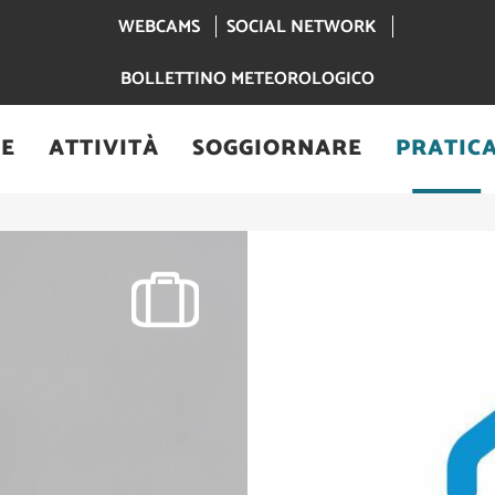
WEBCAMS
SOCIAL NETWORK
BOLLETTINO METEOROLOGICO
RE
ATTIVITÀ
SOGGIORNARE
PRATIC
re en immobilier Réseau Capifrance - Les Contamines-Montjoie