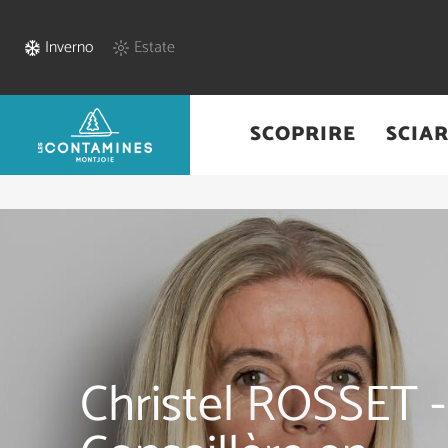
Inverno
Estate
SCOPRIRE
SCIA
Home
/
Pratica
/
Commerci & Servizi
/
Christel ROSSET - Conseillè
Christel ROSSET -