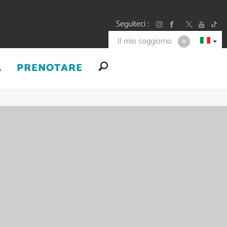
Seguiteci
Il mio soggiorno
0
A
PRENOTARE