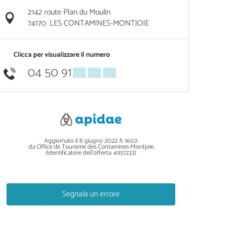
2142 route Plan du Moulin
74170
LES CONTAMINES-MONTJOIE
Clicca per visualizzare il numero
04 50 91
▒▒ ▒▒ ▒▒
Aggiornato il 8 giugno 2022 A 16:02
da Office de Tourisme des Contamines-Montjoie
(Identificatore dell'offerta:
4937233
)
Segnala un errore