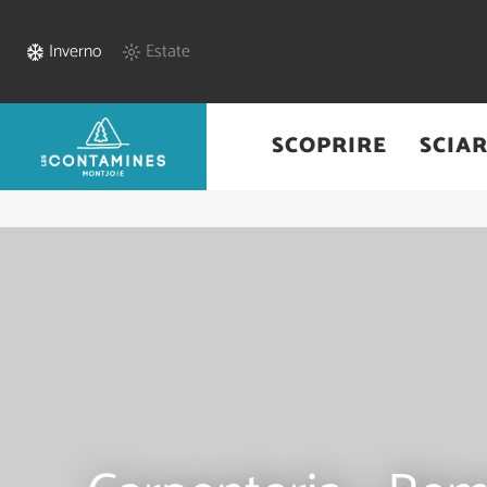
Inverno
Estate
SCOPRIRE
SCIA
Home
/
Pratica
/
Commerci & Servizi
/
Carpenteria - Remy Yannick