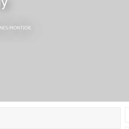
my
INES-MONTJOIE