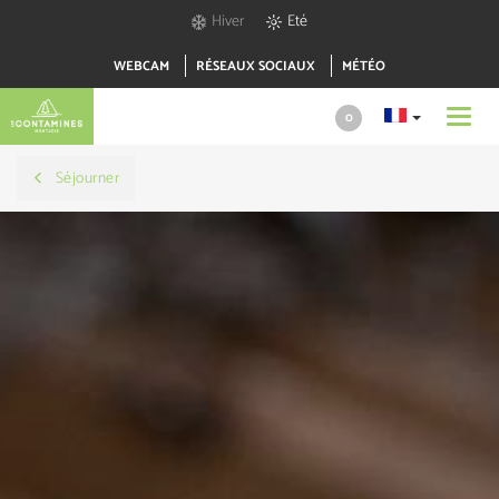
Hiver
Eté
WEBCAM
RÉSEAUX SOCIAUX
MÉTÉO
Toggl
0
navig
Séjourner