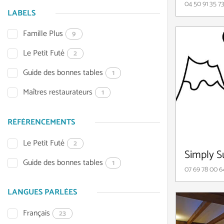
04 50 91 35 7
LABELS
Famille Plus
9
Le Petit Futé
2
Guide des bonnes tables
1
Maîtres restaurateurs
1
RÉFÉRENCEMENTS
Le Petit Futé
2
Simply S
Guide des bonnes tables
1
07 69 78 00 6
LANGUES PARLÉES
Français
23