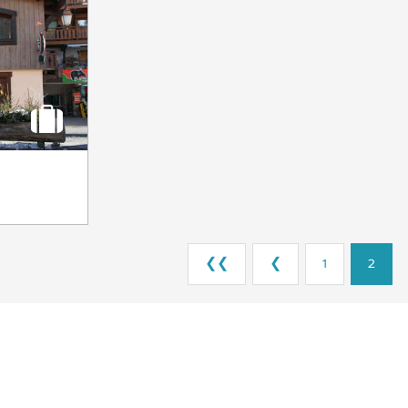
❮❮
❮
1
2