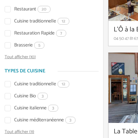
Restaurant
20
Cuisine traditionnelle
12
L'Ô à la
Restauration Rapide
7
04 50 47 81 67
Brasserie
5
Tout afficher (10)
TYPES DE CUISINE
Cuisine traditionnelle
12
Cuisine Bio
3
Cuisine italienne
3
Cuisine méditerranéenne
3
La Table
Tout afficher (11)