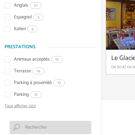
Anglais
21
Espagnol
5
Italien
4
PRESTATIONS
Le Glaci
Animaux acceptés
15
04 50 47 04 5
Terrasse
14
Parking à proximité
13
Parking
12
Tout afficher (20)