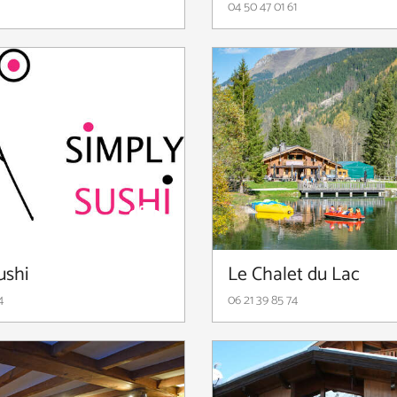
3
04 50 47 01 61
ushi
Le Chalet du Lac
4
06 21 39 85 74