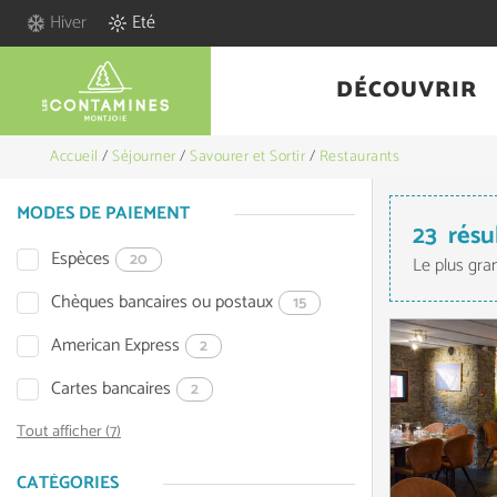
Hiver
Eté
DÉCOUVRIR
Accueil
/
Séjourner
/
Savourer et Sortir
/
Restaurants
MODES DE PAIEMENT
23
résu
Espèces
20
Le plus gra
Chèques bancaires ou postaux
15
American Express
2
Cartes bancaires
2
Tout afficher (7)
CATÉGORIES