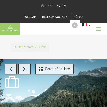
Hiver
Eté
WEBCAM
RÉSEAUX SOCIAUX
MÉTÉO
0
Toggl
navig
Itinéraires VTT été
Retour à la liste