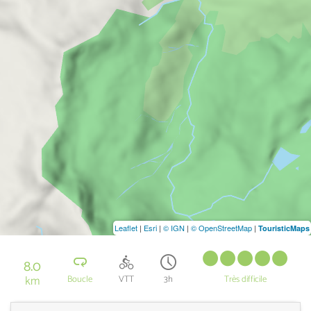
Leaflet
|
Esri
|
© IGN
|
© OpenStreetMap
|
TouristicMaps
8.0
km
Boucle
VTT
3h
Très difficile