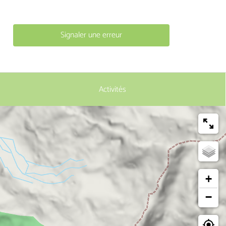
Signaler une erreur
Activités
+
−