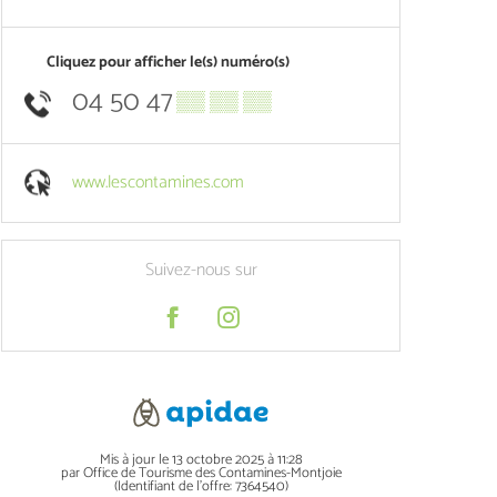
Cliquez pour afficher le(s) numéro(s)
04 50 47
▒▒ ▒▒ ▒▒
www.lescontamines.com
Suivez-nous sur
Mis à jour le 13 octobre 2025 à 11:28
par Office de Tourisme des Contamines-Montjoie
(Identifiant de l'offre:
7364540
)