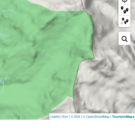
Leaflet
|
Esri
|
© IGN
|
© OpenStreetMap
|
TouristicMaps