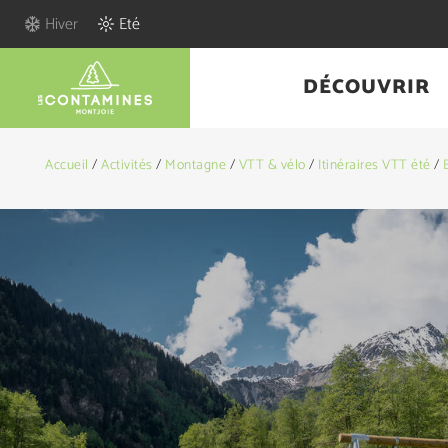
Hiver
Eté
DÉCOUVRIR
Accueil
/
Activités
/
Montagne
/
VTT & vélo
/
Itinéraires VTT été
/