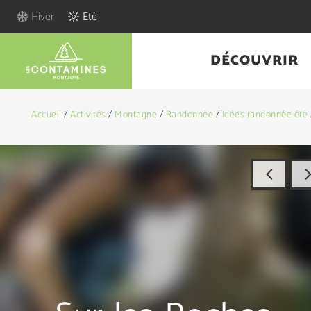
Hiver
Eté
DÉCOUVRIR
Accueil
/
Activités
/
Montagne
/
Randonnée
/
Idées randonnée été