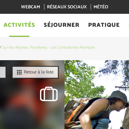
WEBCAM
RÉSEAUX SOCIAUX
MÉTÉO
ACTIVITÉS
SÉJOURNER
PRATIQUE
/
Sur-les-Roches, Porcherey - Les Contamines-Montjoie
Retour à la liste