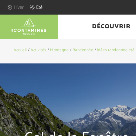
Hiver
Eté
DÉCOUVRIR
Accueil
/
Activités
/
Montagne
/
Randonnée
/
Idées randonnée été