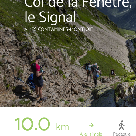
Col de la Fenêtre,
le Signal
À LES CONTAMINES-MONTJOIE
10.0
km
Aller simple
Pédestre