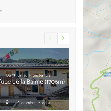
se
Du
1
Juin
au
Du
13
Juin
au
14
Septembre
Auberge l
fuge de la Balme (1706m)
(1
Les Contamines-Montjoie
Les Conta