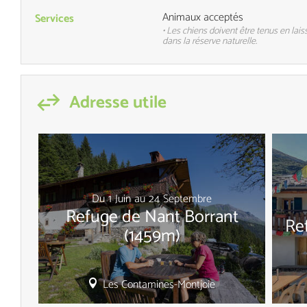
Animaux acceptés
Services
• Les chiens doivent être tenus en lais
dans la réserve naturelle.
Adresse utile
Du
1
Juin
au
24
Septembre
Refuge de Nant Borrant
Re
(1459m)
Les Contamines-Montjoie