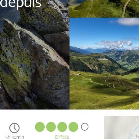
 depuis
5h 30min
Difficile