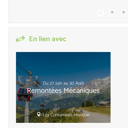
En lien avec
Du
27
Juin
au
30
Août
Remontées Mécaniques
Les Contamines-Montjoie