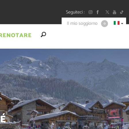
Seguiteci
Il mio soggiorno
0
RENOTARE
+
-
A
A
TÉ