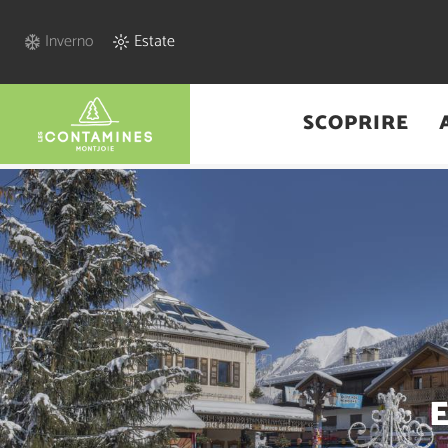
Inverno
Estate
SCOPRIRE
Home
/
Espace presse - Italien Eté
E