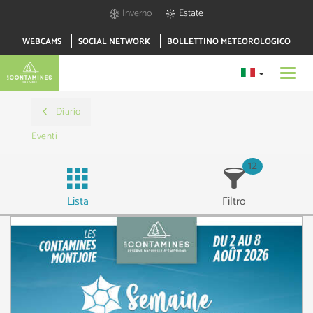
Inverno
Estate
WEBCAMS
SOCIAL NETWORK
BOLLETTINO METEOROLOGICO
Toggl
navig
Diario
Eventi
12
Lista
Filtro