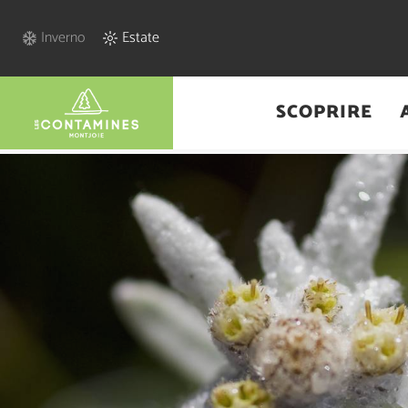
Inverno
Estate
SCOPRIRE
Home
/
Brochures et plans - Italien Eté