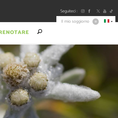
Seguiteci
Il mio soggiorno
0
RENOTARE
+
-
A
A