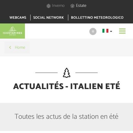
Inverno
Estate
WEBCAMS
SOCIAL NETWORK
BOLLETTINO METEOROLOGICO
Toggl
0
navig
Home
ACTUALITÉS - ITALIEN ETÉ
Toutes les actus de la station en été