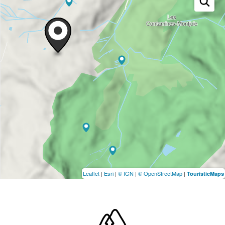
Leaflet
|
Esri
|
© IGN
|
© OpenStreetMap
|
TouristicMaps