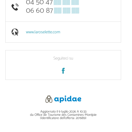
04 50 47
▒▒ ▒▒ ▒▒
06 60 87
▒▒ ▒▒ ▒▒
www.laroselette.com
Seguiteci su
Aggiornato il 9 luglio 2026 A 10:33
da Office de Tourisme des Contamines-Montjoie
(Identificatore dell'offerta:
201989
)