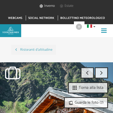
Inverno
Estate
WEBCAMS
SOCIAL NETWORK
BOLLETTINO METEOROLOGICO
0
Toggl
navig
Ristoranti d'altitudine
Torna alla lista
Guarda le foto (7)