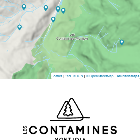
Leaflet
|
Esri
|
© IGN
|
© OpenStreetMap
|
TouristicMaps