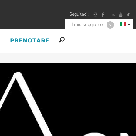
Seguiteci
Il mio soggiorno
0
A
PRENOTARE