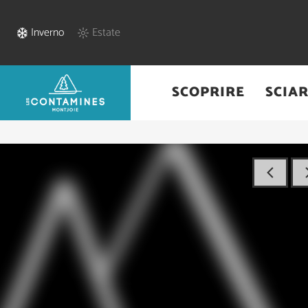
Inverno
Estate
SCOPRIRE
SCIA
Home
/
Pratica
/
Commerci & Servizi
/
Mont Joly Ramonage - Les 