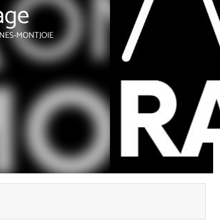
age
INES-MONTJOIE