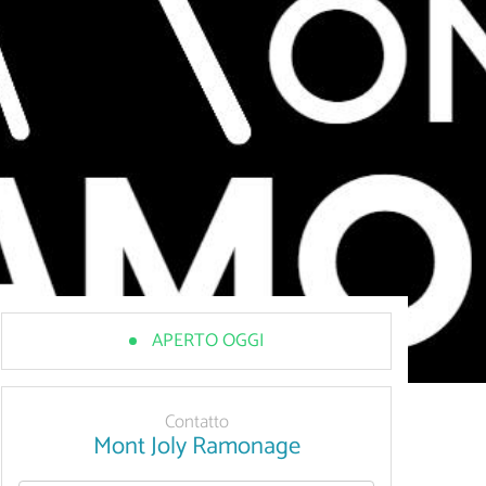
APERTO OGGI
Contatto
Mont Joly Ramonage