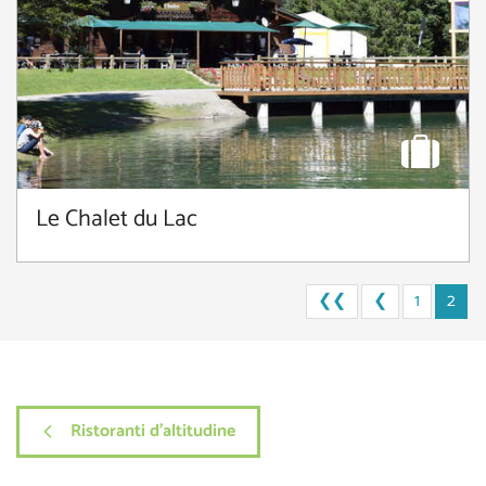
Le Chalet du Lac
❮❮
❮
1
2
Ristoranti d'altitudine