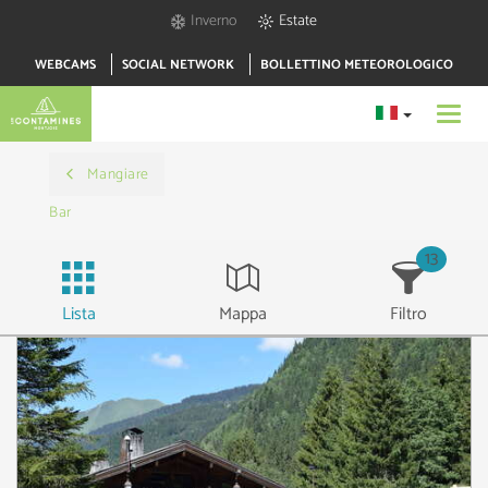
Inverno
Estate
WEBCAMS
SOCIAL NETWORK
BOLLETTINO METEOROLOGICO
Toggl
navig
Mangiare
Bar
13
Lista
Mappa
Filtro