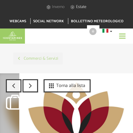
Inverno
Estate
WEBCAMS
SOCIAL NETWORK
BOLLETTINO METEOROLOGICO
0
Toggl
navig
Commerci & Servizi
Torna alla lista