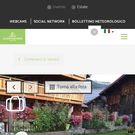
Inverno
Estate
WEBCAMS
SOCIAL NETWORK
BOLLETTINO METEOROLOGICO
0
Toggl
navig
Commerci & Servizi
Torna alla lista