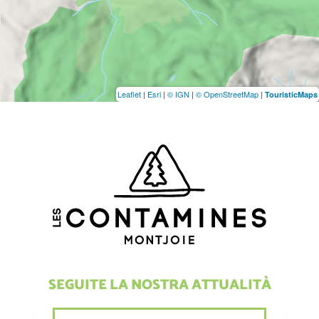
Leaflet
|
Esri
|
© IGN
|
© OpenStreetMap
|
TouristicMaps
SEGUITE LA NOSTRA ATTUALITÀ