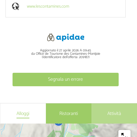
www.lescontamines.com
Aggiornato il 27 aprile 2026 A 09:45
da Office de Tourisme des Contamines-Montjoie
(Identificatore dell'offerta:
209187
)
Segnala un errore
Alloggi
Ristoranti
Attività