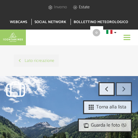
Inverno
Estate
WEBCAMS
SOCIAL NETWORK
BOLLETTINO METEOROLOGICO
0
Toggl
navig
Lato ricreazione
Torna alla lista
Guarda le foto (5)