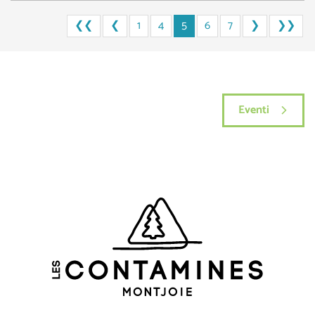
❮❮
❮
1
4
5
6
7
❯
❯❯
Eventi