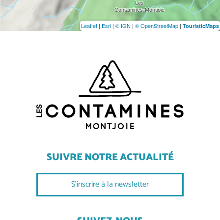
Leaflet
|
Esri
|
© IGN
|
© OpenStreetMap
|
TouristicMaps
SUIVRE NOTRE ACTUALITÉ
S'inscrire à la newsletter