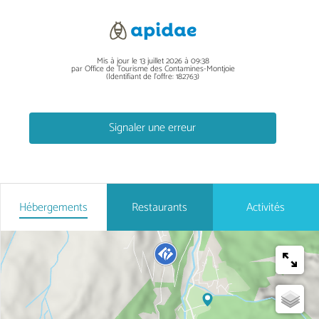
Mis à jour le 13 juillet 2026 à 09:38
par Office de Tourisme des Contamines-Montjoie
(Identifiant de l'offre:
182763
)
Signaler une erreur
Hébergements
Restaurants
Activités